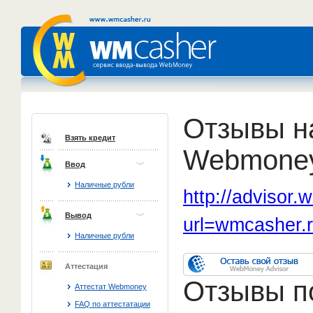
Отзывы н
Взять кредит
Webmone
Ввод
Наличные рубли
http://advisor
Вывод
url=wmcasher.
Наличные рубли
Аттестация
Отзывы п
Аттестат Webmoney
FAQ по аттестатации