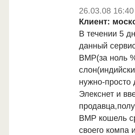
26.03.08 16:40
Клиент: моск
В течении 5 д
данный сервис
ВМР(за ноль %
слон(индийски
нужно-просто 
Элекснет и вв
продавца,полу
ВМР кошель ср
своего компа 