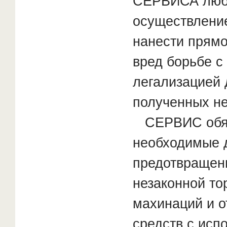
СЕРВИСА любы
осуществлени
нанести прямо
вред борьбе с
легализацией 
полученных н
СЕРВИС обяз
необходимые д
предотвращен
незаконной то
махинаций и 
средств с исп