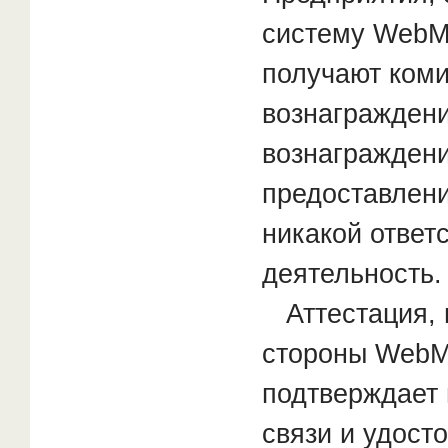
систему WebMo
получают ком
вознагражден
вознаграждени
предоставлени
никакой ответ
деятельность.
Аттестация, 
стороны WebMo
подтверждает 
связи и удост