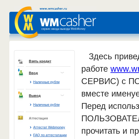
Здесь привед
Взять кредит
работе
www.wm
Ввод
СЕРВИС) с П
Наличные рубли
вместе имен
Вывод
Перед исполь
Наличные рубли
ПОЛЬЗОВАТЕЛ
Аттестация
Аттестат Webmoney
прочитать и п
FAQ по аттестатации