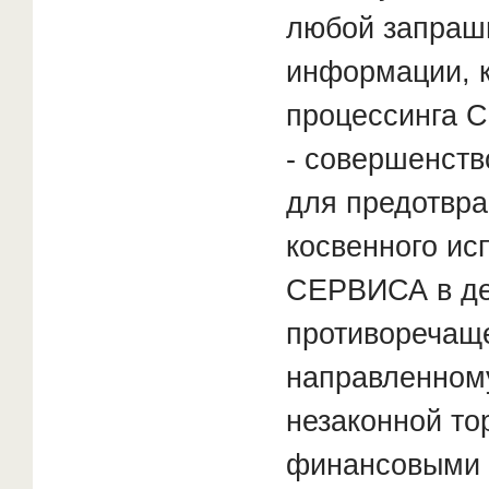
любой запраш
информации, 
процессинга 
- совершенст
для предотвр
косвенного ис
СЕРВИСА в де
противоречаще
направленному
незаконной то
финансовыми 