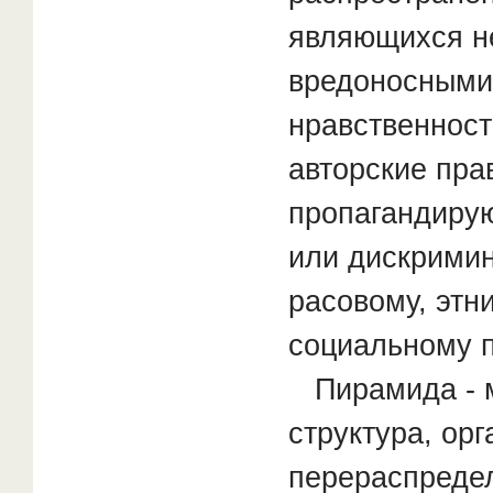
являющихся н
вредоносными
нравственнос
авторские пра
пропагандиру
или дискрими
расовому, этн
социальному 
Пирамида - 
структура, ор
перераспредел