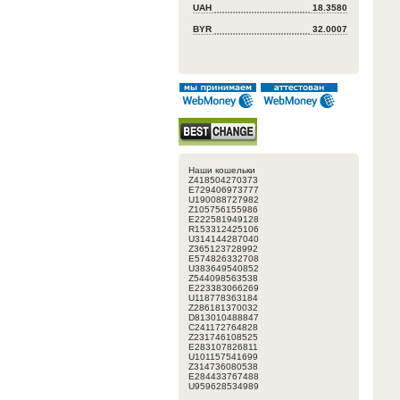
UAH
18.3580
BYR
32.0007
Наши кошельки
Z418504270373
E729406973777
U190088727982
Z105756155986
E222581949128
R153312425106
U314144287040
Z365123728992
E574826332708
U383649540852
Z544098563538
E223383066269
U118778363184
Z286181370032
D813010488847
C241172764828
Z231746108525
E283107826811
U101157541699
Z314736080538
E284433767488
U959628534989