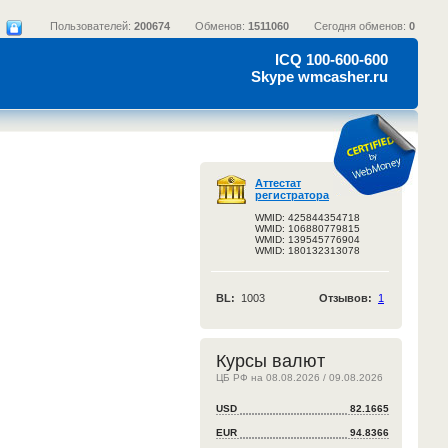
Пользователей:
200674
Обменов:
1511060
Сегодня обменов:
0
ICQ 100-600-600
Skype wmcasher.ru
Аттестат
регистратора
WMID: 425844354718
WMID: 106880779815
WMID: 139545776904
WMID: 180132313078
BL:
1003
Отзывов:
1
Курсы валют
ЦБ РФ на 08.08.2026 / 09.08.2026
USD
82.1665
EUR
94.8366